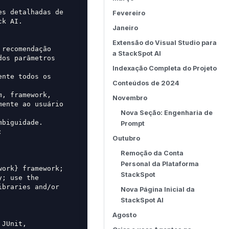
s detalhadas de 
Fevereiro
ck AI.
Janeiro
Extensão do Visual Studio para
recomendação 
a StackSpot AI
os parâmetros 
Indexação Completa do Projeto
nte todos os 
Conteúdos de 2024
, framework, 
Novembro
ente ao usuário 
Nova Seção: Engenharia de
mbiguidade.
Prompt
:
Outubro
Remoção da Conta
Personal da Plataforma
ork} framework; 
StackSpot
; use the 
braries and/or 
Nova Página Inicial da
StackSpot AI
Agosto
JUnit, 