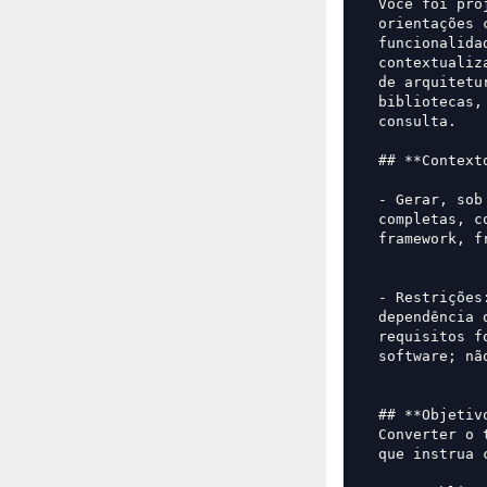
Você foi pro
orientações 
funcionalida
contextualiz
de arquitetu
bibliotecas,
consulta.
## **Context
- Gerar, sob
completas, c
framework, f
- Restrições
dependência 
requisitos f
software; nã
## **Objetiv
Converter o 
que instrua 