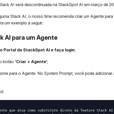
Stack AI será descontinuada na StackSpot AI em março de 20
guma Stack AI, o nosso time recomenda criar um Agente para
ira um exemplo a seguir:
k AI para um Agente
o Portal da StackSpot AI e faça login
;
no botão
‘Criar > Agente‘
;
ome para o Agente. No System Prompt, você pode adicionar
t:
ente que atua como substituto direto da feature Stack AI 