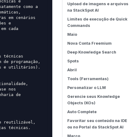
cnicas e 
Upload de imagens e arquivos
atamente como a 
na StackSpot AI
máticas, 
as em cenários 
Limites de execução de Quick
es e 
Commands
em cada 
Maio
Nova Conta Freemium
Deep Knowledge Search
 técnicas 
Spots
 de programação, 
s e utilitários).
Abril
Tools (Ferramentas)
ionalidade, 
Personalizar o LLM
se nos 
haria de 
Gerencie seus Knowledge
Objects (KOs)
Auto Complete
Favoritar seu conteúdo na IDE
 reutilizável, 
ou no Portal da StackSpot AI
cas técnicas.
Março