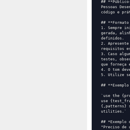
## **Público
Pessoas Dese
código e prá
## **Formato
1. Sempre in
gerada, alin
definidos.
2. Apresente
requisitos e
3. Caso algu
testes, obse
que forneça 
4. O tom dev
5. Utilize s
## **Exemplo
`use the {pr
use {test_fr
{,patterns} 
utilities.`
## *Exemplo 
"Preciso de 