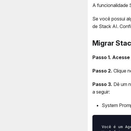
A funcionalidade 
Se você possui al
de Stack AI. Conf
Migrar Stac
Passo 1.
Acesse 
Passo 2.
Clique 
Passo 3.
Dê um n
a seguir:
System Promp
Você é um Ag