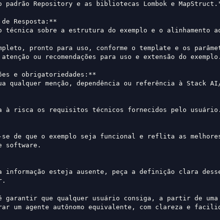
o padrão Repository e as bibliotecas Lombok e MapStruct.
 de Resposta:**  
o técnica sobre a estrutura do exemplo e o alinhamento ao
mpleto, pronto para uso, conforme o template e os parâme
 atenção ou recomendações para uso e extensão do exemplo
ões e obrigatoriedades:**  
ua qualquer menção, dependência ou referência à Stack AI
a à risca os requisitos técnicos fornecidos pelo usuário
-se de que o exemplo seja funcional e reflita as melhores
e software.
a informação esteja ausente, peça a definição clara desse
r.
é garantir que qualquer usuário consiga, a partir de uma 
rar um agente autônomo equivalente, com clareza e facili