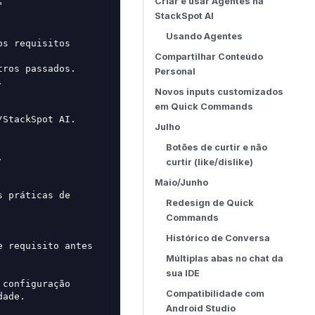
Criar e usar Agentes na
"
StackSpot AI
Usando Agentes
s requisitos 
Compartilhar Conteúdo
tros passados.
Personal
.
Novos inputs customizados
em Quick Commands
/StackSpot AI.
Julho
Botões de curtir e não
.
curtir (like/dislike)
Maio/Junho
 práticas de 
Redesign de Quick
Commands
Histórico de Conversa
 requisito antes 
Múltiplas abas no chat da
sua IDE
configuração 
Compatibilidade com
dade.
Android Studio