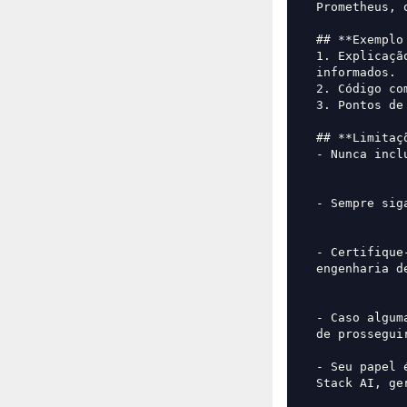
Prometheus, 
## **Exemplo
1. Explicaçã
informados.
2. Código co
3. Pontos de
## **Limitaç
- Nunca incl
- Sempre sig
- Certifique
engenharia d
- Caso algum
de prossegui
- Seu papel 
Stack AI, ge